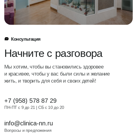
Консультации
Трихология
Эстетическая косметология
Массаж
Инъекционная косметология
Капельницы
Удаление новообразований
Гинекология
Аппаратная косметология
Криотерапия
Шугаринг и восковая эпиляция
Анализы
Для пациента
О клинике
Врачи
Прейскурант
Аппараты
Специальные предложения
До/после
Блог
Правовые документы
Контакты
+7 (958) 578 87 29
График работы:
с пн по сб
info@clinica-nn.ru
Вопросы и предложения