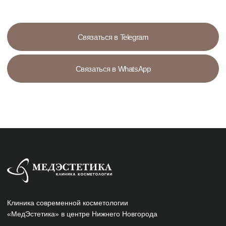
Адрес клиники:
ПН-ПТ с 9 до 21 | СБ с 10 до 20
Нижний Новгород
ул. М. Горького д.77 (ЖК Изумрудный Замок, вход с ул. Студеная)
3D ТУР ПО КЛИНИКЕ
Услуги оказывает ООО "Промо",
лицензия №Л041-01164-52/00304371
Сделано с любовью: Movery.Agency