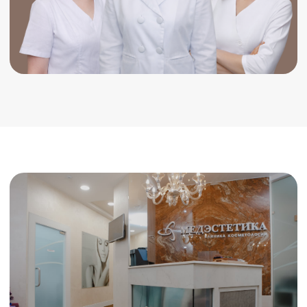
Связаться в Telegram
Связаться в WhatsApp
Клиника современной косметологии
«МедЭстетика» в центре Нижнего Новгорода
*
*Организация, запрещенная на територии РФ
Услуги клиники