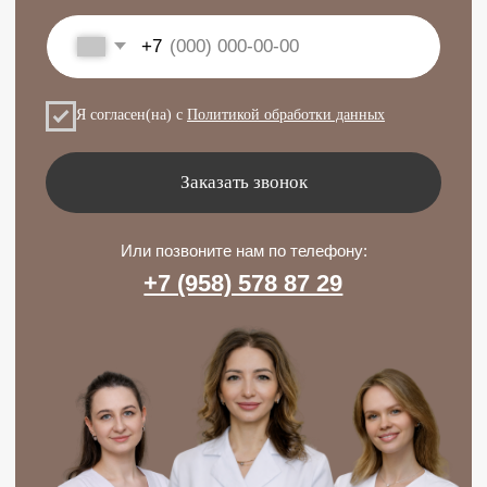
Консультация
Начните с разговора
Мы хотим, чтобы вы становились здоровее
и красивее, чтобы у вас были силы и желание
жить, и творить для себя и своих детей!
+7 (958) 578 87 29
ПН-ПТ с 9 до 21 | СБ с 10 до 20
info@clinica-nn.ru
Вопросы и предложения