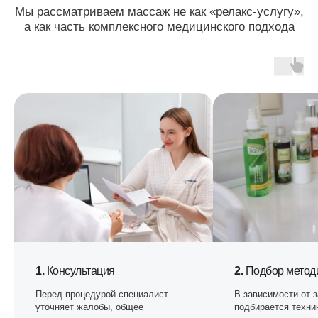
ВРАЧИ С МНОГОЛЕТНЕМ
ОПЫТОМ РАБОТЫ
Большой опыт врачей и ассистентов позволяет
проводить процедуры максимально надежно
и безболезненно, по различным методикам
БЕЗОПАСНОСТЬ И
НАДЕЖНОСТЬ
Двойной контроль стерилизации, обработки
оборудования и экспертизы предоставления
медицинских услуг
ДРУЖЕЛЮБНАЯ АТМОСФЕРА
И ОТКРЫТЫЙ СЕРВИС
Поддержим и сопроводим вас, начиная от первого
обращения в клинику
1.
Консультация
2.
Подбор метод
Перед процедурой специалист
В зависимости от 
уточняет жалобы, общее
подбирается техни