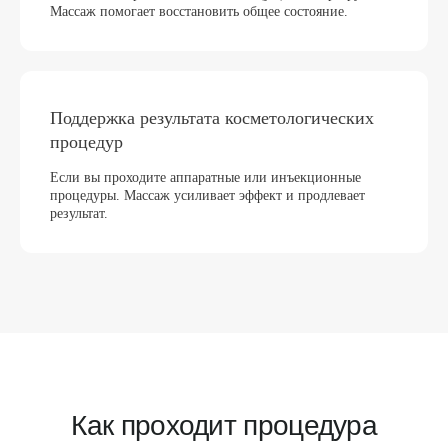
Массаж помогает восстановить общее состояние.
Поддержка результата косметологических
процедур
По статистике 88% пациентов
Если вы проходите аппаратные или инъекционные
возвращаются к нам снова
процедуры. Массаж усиливает эффект и продлевает
результат.
И рекомендуют своим близким
ОРИГИНАЛЬНОЕ СОВРЕМЕННОЕ
ОБОРУДОВАНИЕ
Проводим все процедуры на своем
оборудовании, что позволяет оказывать услуги
на 10−25% дешевле и быстрее