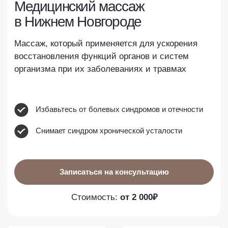
Избавьтесь от болевых синдромов и отечности
Снимает синдром хронической усталости
Записаться на консультацию
Стоимость:
от 2 000₽
Яндекс
2ГИС
4.9
4.9
Самый большой парк
Высококвалифицированные
аппаратов в Нижег. обл
врачи косметологи
Индивидуальный подход и
Более 10 000 довольных
авторские методики
пациентов