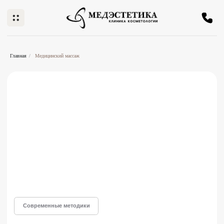
Главная
/
Медицинский массаж
Современные методики
Медицинский массаж
в Нижнем Новгороде
Массаж, который применяется для ускорения
восстановления функций органов и систем
организма при их заболеваниях и травмах