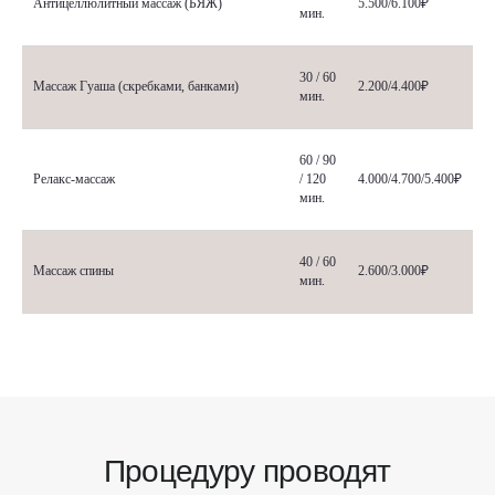
Антицеллюлитный массаж (БЯЖ)
5.500/6.100₽
мин.
30 / 60
Массаж Гуаша (скребками, банками)
2.200/4.400₽
мин.
60 / 90
Релакс-массаж
/ 120
4.000/4.700/5.400₽
мин.
40 / 60
Массаж спины
2.600/3.000₽
мин.