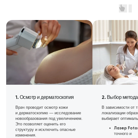
и безболезненно, по различным методикам
БЕЗОПАСНОСТЬ И
НАДЕЖНОСТЬ
Двойной контроль стерилизации, обработки
оборудования и экспертизы предоставления
медицинских услуг
ДРУЖЕЛЮБНАЯ АТМОСФЕРА
И ОТКРЫТЫЙ СЕРВИС
Поддержим и сопроводим вас, начиная от первого
обращения в клинику
1.
2.
Осмотр и дерматоскопия
Выбор метода
Врач проводит осмотр кожи
В зависимости от т
и дерматоскопию — исследование
локализации образ
новообразования под увеличением.
выбирает оптималь
Это позволяет оценить его
Лазер Foto
структуру и исключить опасные
точного и
изменения.