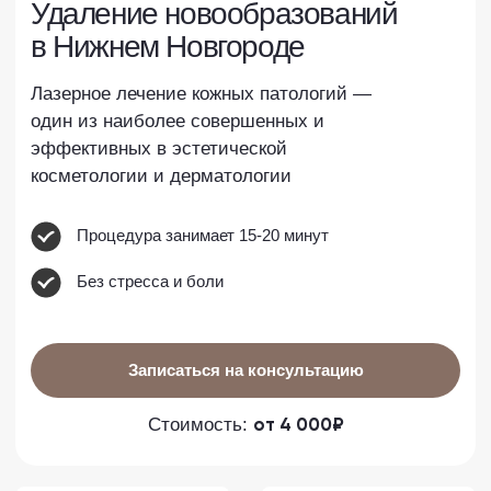
Процедура занимает 15-20 минут
Без стресса и боли
Записаться на консультацию
от 4 000₽
Стоимость:
Яндекс
2ГИС
4.9
4.9
Самый большой парк
Высококвалифицированные
аппаратов в Нижег. обл
врачи косметологи
Индивидуальный подход и
Более 10 000 довольных
авторские методики
пациентов