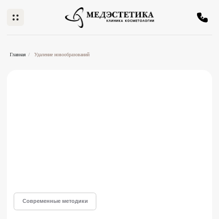
Главная
/
Удаление новообразований
Современные методики
Удаление новообразований
в Нижнем Новгороде
Лазерное лечение кожных патологий —
один из наиболее совершенных и
эффективных в эстетической
косметологии и дерматологии