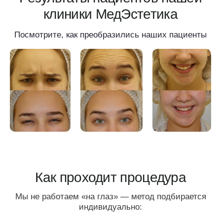
По статистике 88% пациентов
возвращаются к нам снова
И рекомендуют своим близким
ОРИГИНАЛЬНОЕ СОВРЕМЕННОЕ
ОБОРУДОВАНИЕ
Проводим все процедуры на своем
оборудовании, что позволяет оказывать услуги
на 10−25% дешевле и быстрее
ВРАЧИ С МНОГОЛЕТНЕМ
ОПЫТОМ РАБОТЫ
Большой опыт врачей и ассистентов позволяет
проводить процедуры максимально надежно