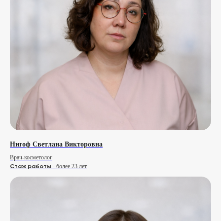
+7 (958) 578 87 29
График работы:
с пн по сб
info@clinica-nn.ru
Вопросы и предложения
Адрес клиники:
ПН-ПТ с 9 до 21 | СБ с 10 до 20
Нижний Новгород
ул. М. Горького д.77 (ЖК Изумрудный Замок, вход с ул. Студеная)
3D ТУР ПО КЛИНИКЕ
Нигоф Светлана Викторовна
Врач-косметолог
Стаж работы
- более 23 лет
Услуги оказывает ООО "Промо",
лицензия №Л041-01164-52/00304371
Сделано с любовью: Movery.Agency