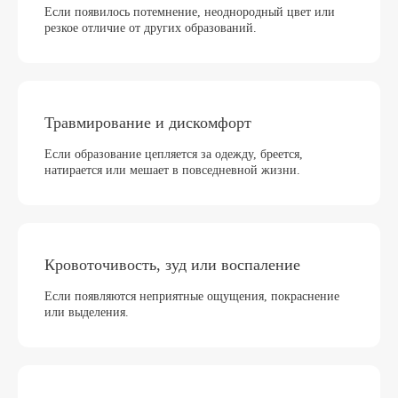
Если появилось потемнение, неоднородный цвет или
резкое отличие от других образований.
Результаты пациентов нашей
Травмирование и дискомфорт
клиники МедЭстетика
Если образование цепляется за одежду, бреется,
Посмотрите, как преобразились наших пациенты
натирается или мешает в повседневной жизни.
Кровоточивость, зуд или воспаление
Если появляются неприятные ощущения, покраснение
или выделения.
Как проходит процедура
Мы не работаем «на глаз» — метод подбирается
индивидуально: