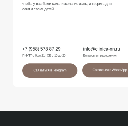
Связаться в WhatsApp
Связаться в Telegram
Услуги кли
Консультации
Клиника современной косметологии
Эстетическая косметол
«МедЭстетика» в центре Нижнего Новгорода
Инъекционная космето
Аппаратная косметоло
*
Удаление новообразов
*Организация, запрещенная на територии РФ
Шугаринг и восковая э