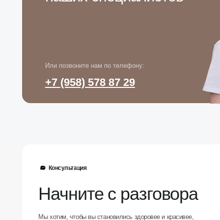
+7 (958) 578 87 29
Консультация
Начните с разговора
Мы хотим, чтобы вы становились здоровее и красивее,
чтобы у вас были силы и желание жить, и творить для
себя и своих детей!
+7 (958) 578 87 29
info@clinica-nn.ru
ПН-ПТ с 9 до 21 | СБ с 10 до 20
Вопросы и предложения