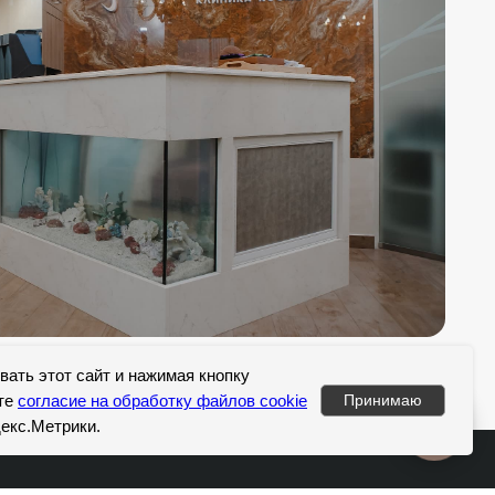
Блог
До/после
Правовые документы
ать этот сайт и нажимая кнопку
Контакты
те
согласие на обработку файлов cookie
Принимаю
екс.Метрики.