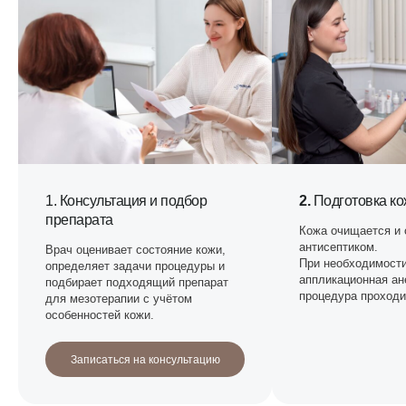
оборудования и экспертизы предоставления
медицинских услуг
ДРУЖЕЛЮБНАЯ АТМОСФЕРА
И ОТКРЫТЫЙ СЕРВИС
Поддержим и сопроводим вас, начиная от первого
обращения в клинику
1. Консультация и подбор
2.
Подготовка ко
препарата
Кожа очищается и 
антисептиком.
Врач оценивает состояние кожи,
При необходимости
определяет задачи процедуры и
Получите консультацию
аппликационная ан
подбирает подходящий препарат
наших специалистов
процедура проходи
для мезотерапии с учётом
особенностей кожи.
Ваше имя
Записаться на консультацию
+7