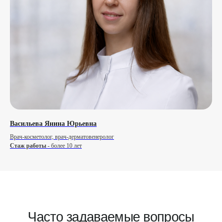
3D ТУР ПО КЛИНИКЕ
Услуги оказывает ООО "Промо",
лицензия №Л041-01164-52/00304371
Сделано с любовью: Movery.Agency
Васильева Янина Юрьевна
Врач-косметолог, врач-дерматовенеролог
Стаж работы
- более 10 лет