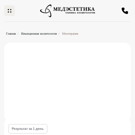
Главная
/
Инъекционная косметология
/
Мезотерапия
Результат за 1 день
Мезотерапия
в Нижнем Новгороде
Микроинъекционная процедура, при которой в
кожу вводятся специальные составы с
витаминами, аминокислотами и другими
активными компонентами.