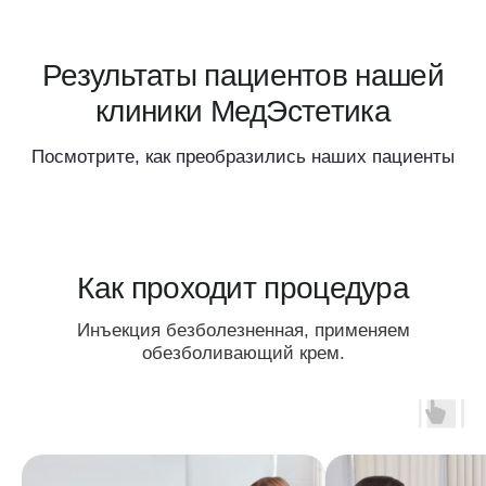
ОРИГИНАЛЬНОЕ СОВРЕМЕННОЕ
ОБОРУДОВАНИЕ
Проводим все процедуры на своем
оборудовании, что позволяет оказывать услуги
на 10−25% дешевле и быстрее
ВРАЧИ С МНОГОЛЕТНЕМ
ОПЫТОМ РАБОТЫ
Большой опыт врачей и ассистентов позволяет
проводить процедуры максимально надежно
и безболезненно, по различным методикам
БЕЗОПАСНОСТЬ И
НАДЕЖНОСТЬ
Двойной контроль стерилизации, обработки