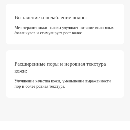
Выпадение и ослабление волос:
Мезотерапия кожи головы улучшает питание волосяных
фолликулов и стимулирует рост волос.
Расширенные поры и неровная текстура
кожи:
Улучшение качества кожи, уменьшение выраженности
пор и более ровная текстура.
По статистике 88% пациентов
возвращаются к нам снова
И рекомендуют своим близким