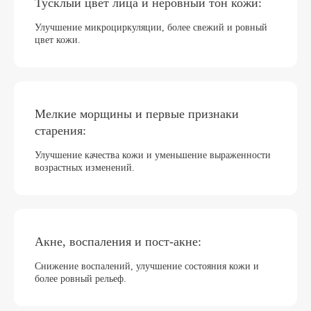
Тусклый цвет лица и неровный тон кожи:
Улучшение микроциркуляции, более свежий и ровный
цвет кожи.
Мелкие морщины и первые признаки
Результаты пациентов нашей
старения:
клиники МедЭстетика
Улучшение качества кожи и уменьшение выраженности
Посмотрите, как преобразились наших пациенты
возрастных изменений.
Как проходит процедура
Акне, воспаления и пост-акне:
Инъекция безболезненная, применяем
обезболивающий крем.
Снижение воспалений, улучшение состояния кожи и
более ровный рельеф.