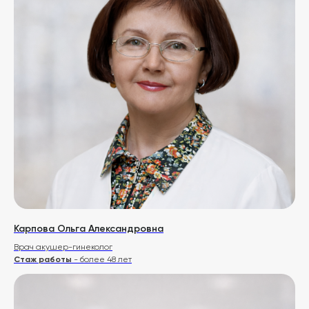
Консультация
Начните с разговора
Мы хотим, чтобы вы становились здоровее
и красивее, чтобы у вас были силы и желание жить,
и творить для себя и своих детей!
+7 (958) 578 87 29
ПН-ПТ с 9 до 21 | СБ с 10 до 20
info@clinica-nn.ru
Вопросы и предложения
Связаться в Telegram
Карпова Ольга Александровна
Врач акушер-гинеколог
Связаться в WhatsApp
Стаж работы
- более 48 лет