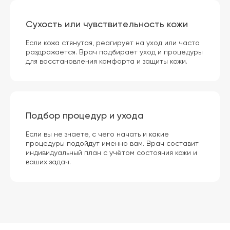
Сухость или чувствительность кожи
Если кожа стянутая, реагирует на уход или часто
раздражается. Врач подбирает уход и процедуры
для восстановления комфорта и защиты кожи.
Подбор процедур и ухода
Если вы не знаете, с чего начать и какие
процедуры подойдут именно вам. Врач составит
индивидуальный план с учётом состояния кожи и
По статистике 88% пациентов
ваших задач.
возвращаются к нам снова
И рекомендуют своим близким
ОРИГИНАЛЬНОЕ СОВРЕМЕННОЕ