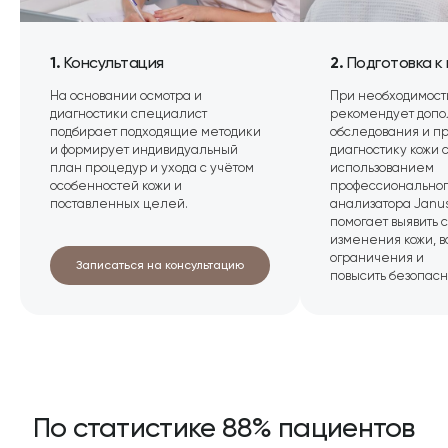
ДРУЖЕЛЮБНАЯ АТМОСФЕРА
И ОТКРЫТЫЙ СЕРВИС
Поддержим и сопроводим вас, начиная
1.
Консультация
2.
Подготовка к
от первого обращения в клинику
На основании осмотра и
При необходимост
диагностики специалист
рекомендует доп
подбирает подходящие методики
обследования и пр
и формирует индивидуальный
диагностику кожи 
план процедур и ухода с учётом
использованием
особенностей кожи и
профессиональног
поставленных целей.
анализатора Janus 
Получите консультацию
помогает выявить 
наших специалистов
изменения кожи, 
ограничения и
Записаться на консультацию
повысить безопасн
Ваше имя
+7
Я согласен(на) с
Политикой обработки данных
Заказать звонок