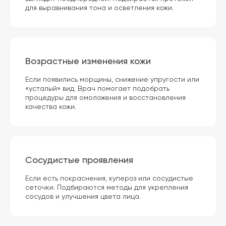
для выравнивания тона и осветления кожи.
Возрастные изменения кожи
Если появились морщины, снижение упругости или
«усталый» вид. Врач помогает подобрать
Что включает в себя
процедуры для омоложения и восстановления
консультация косметолога
качества кожи.
Консультация косметолога в клинике МедЭстетика
занимает 60 минут и включает несколько этапов:
Сосудистые проявления
Если есть покраснения, купероз или сосудистые
сеточки. Подбираются методы для укрепления
сосудов и улучшения цвета лица.