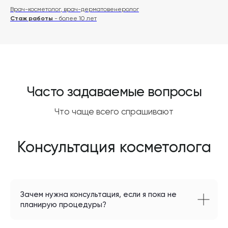
Врач-косметолог, врач-дерматовенеролог
Стаж работы
- более 10 лет
Услуги оказывает ООО "Промо",
лицензия №Л041-01164-52/00304371
Сделано с любовью: Movery.Agency
Консультация косметолога
Зачем нужна консультация, если я пока не
планирую процедуры?