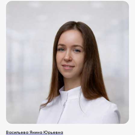
Для пациента
О клинике
Врачи
Прейскурант
Аппараты
Специальные предложения
До/после
Блог
Правовые документы
Контакты
+7 (958) 578 87 29
График работы:
с пн по сб
info@clinica-nn.ru
Вопросы и предложения
Адрес клиники:
ПН-ПТ с 9 до 21 | СБ с 10 до 20
Нижний Новгород
ул. М. Горького д.77 (ЖК Изумрудный Замок, вход с ул. Студеная)
3D ТУР ПО КЛИНИКЕ
Васильева Янина Юрьевна