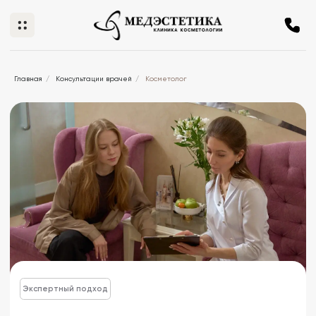
Главная
/
Консультации врачей
/
Косметолог
Экспертный подход
Консультация косметолога
в Нижнем Новгороде
Персональная консультация косметолога-
эксперта — знай, что действительно нужна
твоя кожа, уже с первой встречи