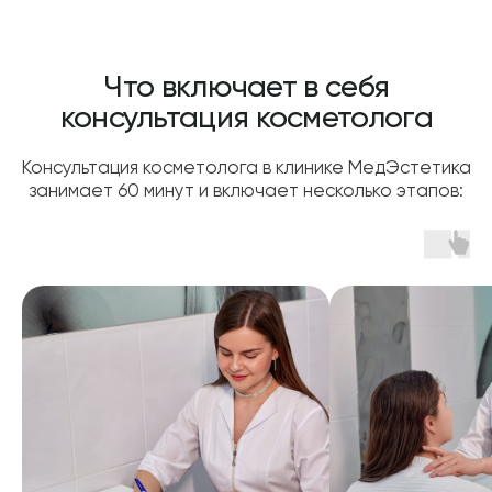
ОБОРУДОВАНИЕ
Проводим все процедуры на своем
оборудовании, что позволяет оказывать
услуги на 10−25% дешевле и быстрее
ВРАЧИ С МНОГОЛЕТНЕМ
ОПЫТОМ РАБОТЫ
Большой опыт врачей и ассистентов позволяет
проводить процедуры максимально надежно
и безболезненно, по различным методикам
БЕЗОПАСНОСТЬ И
НАДЕЖНОСТЬ
Двойной контроль стерилизации,
обработки оборудования и экспертизы
предоставления медицинских услуг